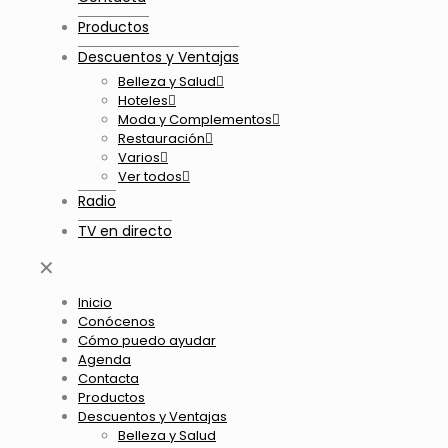
Productos
Descuentos y Ventajas
Belleza y Salud
Hoteles
Moda y Complementos
Restauración
Varios
Ver todos
Radio
TV en directo
✕
Inicio
Conócenos
Cómo puedo ayudar
Agenda
Contacta
Productos
Descuentos y Ventajas
Belleza y Salud