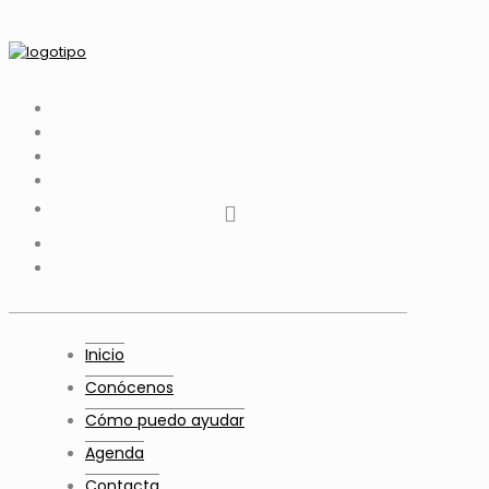
tiktok
facebook
instagram
Twitter
Youtube
Telegram
whatsapp
Inicio
Conócenos
Cómo puedo ayudar
Agenda
Contacta