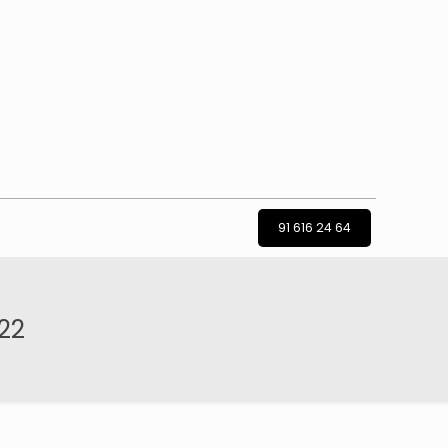
91 616 24 64
22