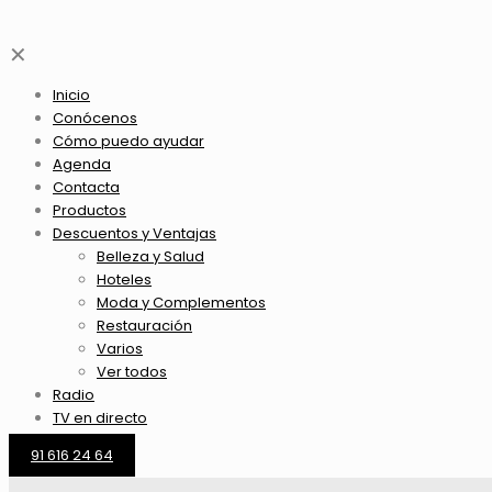
✕
Inicio
Conócenos
Cómo puedo ayudar
Agenda
Contacta
Productos
Descuentos y Ventajas
Belleza y Salud
Hoteles
Moda y Complementos
Restauración
Varios
Ver todos
Radio
TV en directo
91 616 24 64