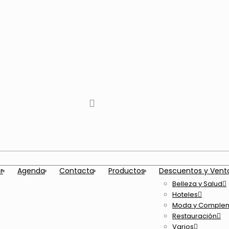
tiktok
facebook
instagram
Twitter
Youtube
Telegram
whatsapp
r
Agenda
Contacta
Productos
Descuentos y Vent
Belleza y Salud
Hoteles
Moda y Comple
Restauración
Varios