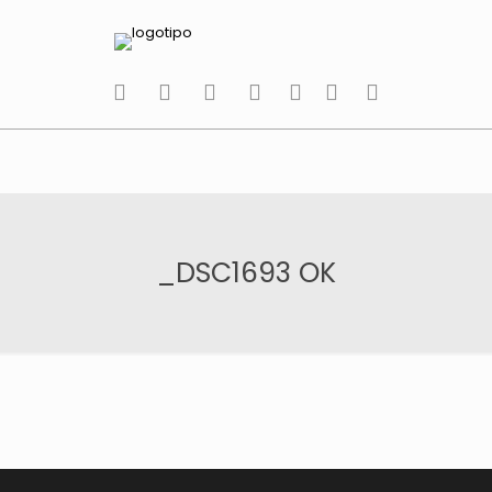
tiktok
facebook
instagram
Twitter
Youtube
Telegram
whatsapp
_DSC1693 OK