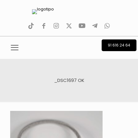
tiktok
facebook
instagram
Twitter
Youtube
Telegram
whatsapp
91 616 24 64
_DSC1697 OK