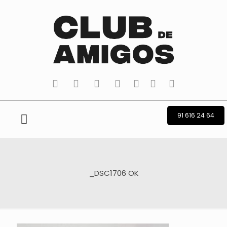
tiktok
facebook
instagram
Twitter
Youtube
Telegram
whatsapp
91 616 24 64
_DSC1706 OK