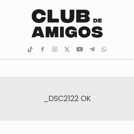
tiktok
facebook
instagram
Twitter
Youtube
Telegram
whatsapp
_DSC2122 OK