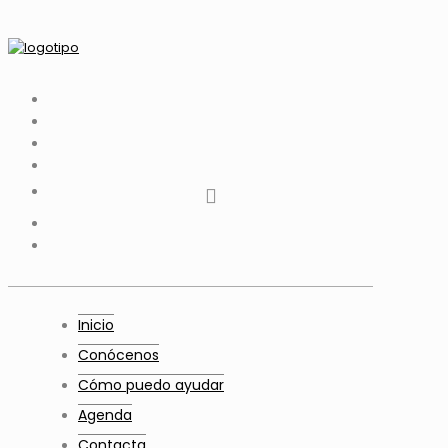
tiktok
facebook
instagram
Twitter
Youtube
Telegram
whatsapp
Inicio
Conócenos
Cómo puedo ayudar
Agenda
Contacta