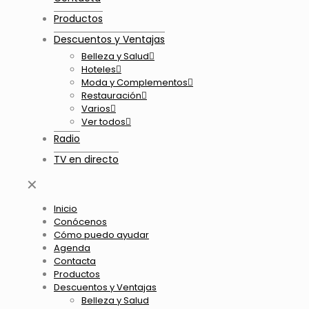
Productos
Descuentos y Ventajas
Belleza y Salud
Hoteles
Moda y Complementos
Restauración
Varios
Ver todos
Radio
TV en directo
✕
Inicio
Conócenos
Cómo puedo ayudar
Agenda
Contacta
Productos
Descuentos y Ventajas
Belleza y Salud