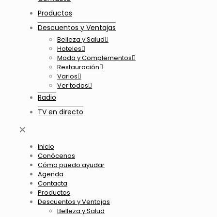
Productos
Descuentos y Ventajas
Belleza y Salud
Hoteles
Moda y Complementos
Restauración
Varios
Ver todos
Radio
TV en directo
✕
Inicio
Conócenos
Cómo puedo ayudar
Agenda
Contacta
Productos
Descuentos y Ventajas
Belleza y Salud