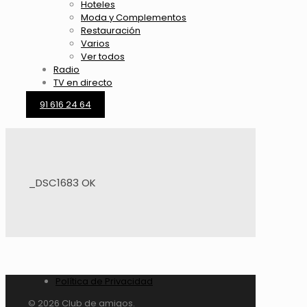
Hoteles
Moda y Complementos
Restauración
Varios
Ver todos
Radio
TV en directo
91 616 24 64
_DSC1683 OK
Política de Privacidad
© 2026 Club de amigos.