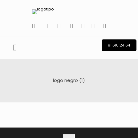
tiktok
facebook
instagram
Twitter
Youtube
Telegram
whatsapp
91 616 24 64
logo negro (1)