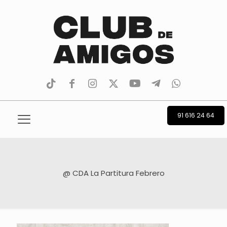
tiktok
facebook
instagram
Twitter
Youtube
Telegram
whatsapp
91 616 24 64
@ CDA La Partitura Febrero