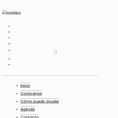
tiktok
facebook
instagram
Twitter
Youtube
Telegram
whatsapp
Inicio
Conócenos
Cómo puedo ayudar
Agenda
Contacta