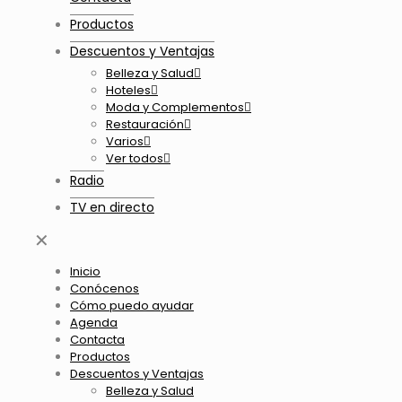
Productos
Descuentos y Ventajas
Belleza y Salud
Hoteles
Moda y Complementos
Restauración
Varios
Ver todos
Radio
TV en directo
✕
Inicio
Conócenos
Cómo puedo ayudar
Agenda
Contacta
Productos
Descuentos y Ventajas
Belleza y Salud