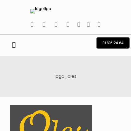
tiktok
facebook
instagram
Twitter
Youtube
Telegram
whatsapp
91 616 24 64
logo_oles