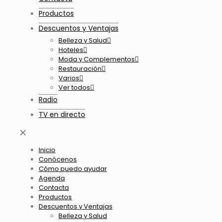
Productos
Descuentos y Ventajas
Belleza y Salud
Hoteles
Moda y Complementos
Restauración
Varios
Ver todos
Radio
TV en directo
✕
Inicio
Conócenos
Cómo puedo ayudar
Agenda
Contacta
Productos
Descuentos y Ventajas
Belleza y Salud