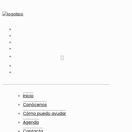
tiktok
facebook
instagram
Twitter
Youtube
Telegram
whatsapp
Inicio
Conócenos
Cómo puedo ayudar
Agenda
Contacta