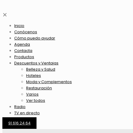
✕
Inicio
Conócenos
Cómo puedo ayudar
Agenda
Contacta
Productos
Descuentos y Ventajas
Belleza y Salud
Hoteles
Moda y Complementos
Restauración
Varios
Ver todos
Radio
TV en directo
91 616 24 64