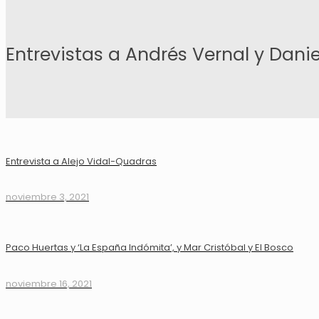
Entrevistas a Andrés Vernal y Dani
Entrevista a Alejo Vidal-Quadras
noviembre 3, 2021
Paco Huertas y ‘La España Indómita’, y Mar Cristóbal y El Bosco
noviembre 16, 2021