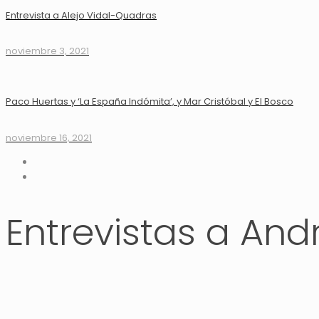
Entrevista a Alejo Vidal-Quadras
noviembre 3, 2021
Paco Huertas y ‘La España Indómita’, y Mar Cristóbal y El Bosco
noviembre 16, 2021
Entrevistas a And