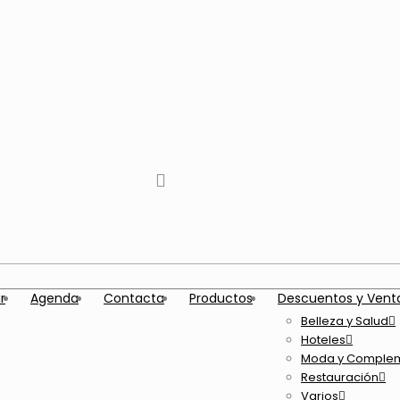
tiktok
facebook
instagram
Twitter
Youtube
Telegram
whatsapp
r
Agenda
Contacta
Productos
Descuentos y Vent
Belleza y Salud
Hoteles
Moda y Comple
Restauración
Varios