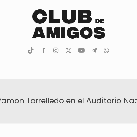
tiktok
facebook
instagram
Twitter
Youtube
Telegram
whatsapp
amon Torrelledó en el Auditorio Na