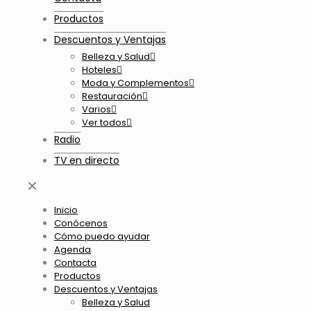
Productos
Descuentos y Ventajas
Belleza y Salud
Hoteles
Moda y Complementos
Restauración
Varios
Ver todos
Radio
TV en directo
✕
Inicio
Conócenos
Cómo puedo ayudar
Agenda
Contacta
Productos
Descuentos y Ventajas
Belleza y Salud