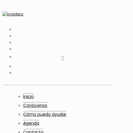
tiktok
facebook
instagram
Twitter
Youtube
Telegram
whatsapp
Inicio
Conócenos
Cómo puedo ayudar
Agenda
Contacta