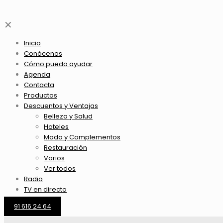
✕
Inicio
Conócenos
Cómo puedo ayudar
Agenda
Contacta
Productos
Descuentos y Ventajas
Belleza y Salud
Hoteles
Moda y Complementos
Restauración
Varios
Ver todos
Radio
TV en directo
91 616 24 64