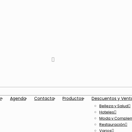
tiktok
facebook
instagram
Twitter
Youtube
Telegram
whatsapp
r
Agenda
Contacta
Productos
Descuentos y Vent
Belleza y Salud
Hoteles
Moda y Comple
Restauración
Varios