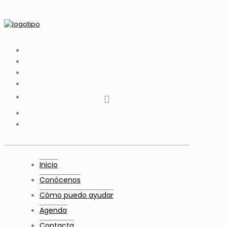
tiktok
facebook
instagram
Twitter
Youtube
Telegram
whatsapp
Inicio
Conócenos
Cómo puedo ayudar
Agenda
Contacta