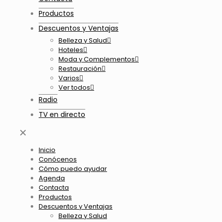
Productos
Descuentos y Ventajas
Belleza y Salud
Hoteles
Moda y Complementos
Restauración
Varios
Ver todos
Radio
TV en directo
✕
Inicio
Conócenos
Cómo puedo ayudar
Agenda
Contacta
Productos
Descuentos y Ventajas
Belleza y Salud