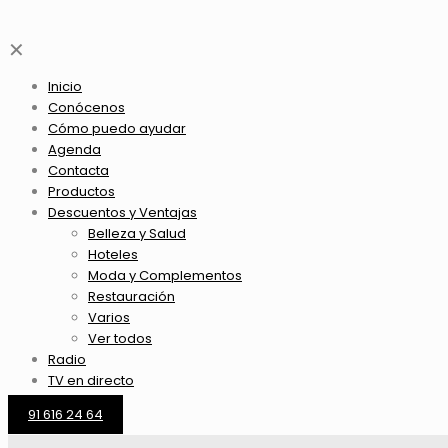
✕
Inicio
Conócenos
Cómo puedo ayudar
Agenda
Contacta
Productos
Descuentos y Ventajas
Belleza y Salud
Hoteles
Moda y Complementos
Restauración
Varios
Ver todos
Radio
TV en directo
91 616 24 64