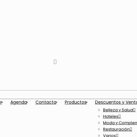
tiktok
facebook
instagram
Twitter
Youtube
Telegram
whatsapp
r
Agenda
Contacta
Productos
Descuentos y Vent
Belleza y Salud
Hoteles
Moda y Comple
Restauración
Varios