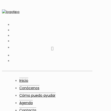
tiktok
facebook
instagram
Twitter
Youtube
Telegram
whatsapp
Inicio
Conócenos
Cómo puedo ayudar
Agenda
Contacta