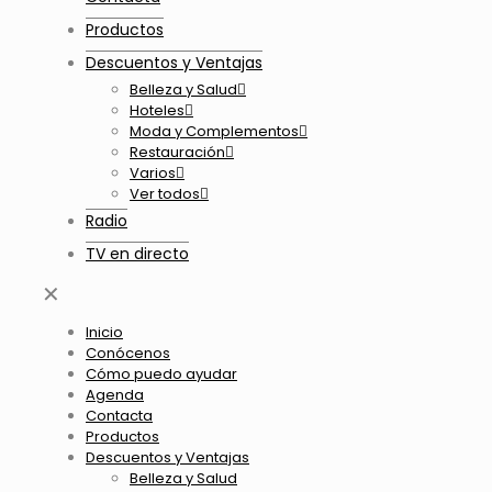
Productos
Descuentos y Ventajas
Belleza y Salud
Hoteles
Moda y Complementos
Restauración
Varios
Ver todos
Radio
TV en directo
✕
Inicio
Conócenos
Cómo puedo ayudar
Agenda
Contacta
Productos
Descuentos y Ventajas
Belleza y Salud