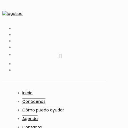
tiktok
facebook
instagram
Twitter
Youtube
Telegram
whatsapp
Inicio
Conócenos
Cómo puedo ayudar
Agenda
Contacta