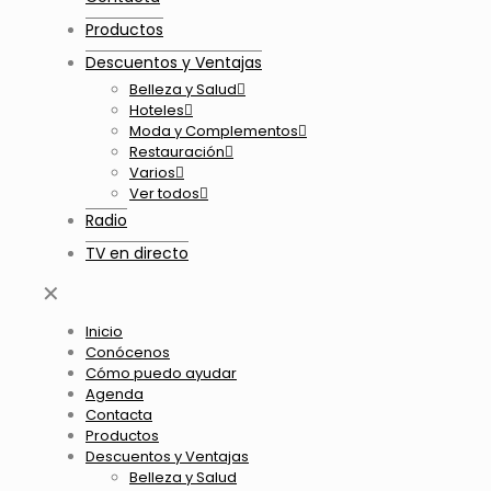
Productos
Descuentos y Ventajas
Belleza y Salud
Hoteles
Moda y Complementos
Restauración
Varios
Ver todos
Radio
TV en directo
✕
Inicio
Conócenos
Cómo puedo ayudar
Agenda
Contacta
Productos
Descuentos y Ventajas
Belleza y Salud