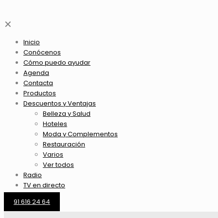
✕
Inicio
Conócenos
Cómo puedo ayudar
Agenda
Contacta
Productos
Descuentos y Ventajas
Belleza y Salud
Hoteles
Moda y Complementos
Restauración
Varios
Ver todos
Radio
TV en directo
91 616 24 64