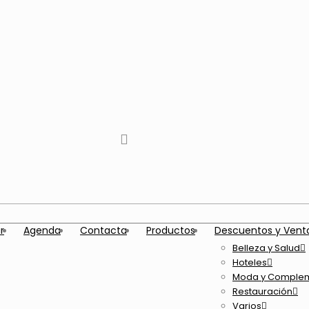
tiktok
facebook
instagram
Twitter
Youtube
Telegram
whatsapp
r
Agenda
Contacta
Productos
Descuentos y Vent
Belleza y Salud
Hoteles
Moda y Comple
Restauración
Varios