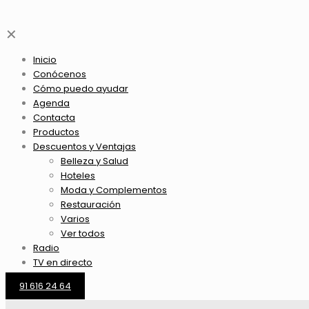
✕
Inicio
Conócenos
Cómo puedo ayudar
Agenda
Contacta
Productos
Descuentos y Ventajas
Belleza y Salud
Hoteles
Moda y Complementos
Restauración
Varios
Ver todos
Radio
TV en directo
91 616 24 64