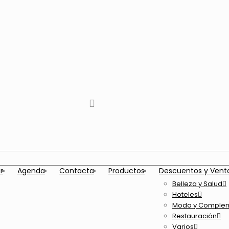
tiktok
facebook
instagram
Twitter
Youtube
Telegram
whatsapp
r
Agenda
Contacta
Productos
Descuentos y Vent
Belleza y Salud
Hoteles
Moda y Comple
Restauración
Varios