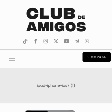
tiktok
facebook
instagram
Twitter
Youtube
Telegram
whatsapp
91 616 24 64
ipad-iphone-ios7 (1)