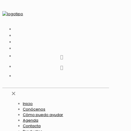
tiktok
facebook
instagram
Twitter
Youtube
Telegram
whatsapp
✕
Inicio
Conócenos
Cómo puedo ayudar
Agenda
Contacta