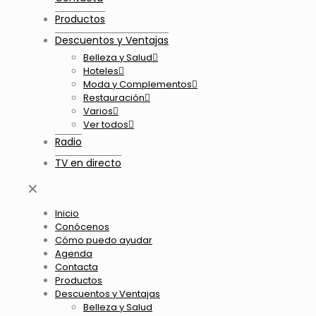
Productos
Descuentos y Ventajas
Belleza y Salud
Hoteles
Moda y Complementos
Restauración
Varios
Ver todos
Radio
TV en directo
✕
Inicio
Conócenos
Cómo puedo ayudar
Agenda
Contacta
Productos
Descuentos y Ventajas
Belleza y Salud