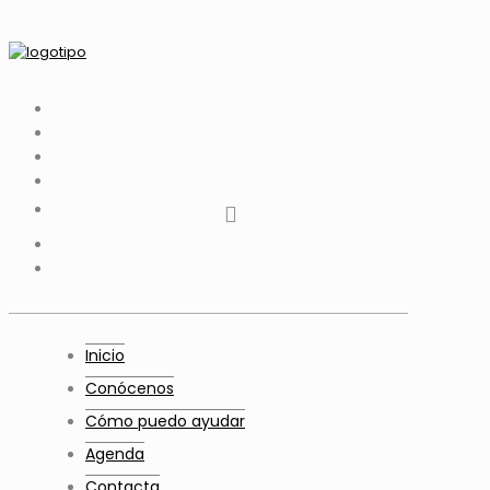
tiktok
facebook
instagram
Twitter
Youtube
Telegram
whatsapp
Inicio
Conócenos
Cómo puedo ayudar
Agenda
Contacta