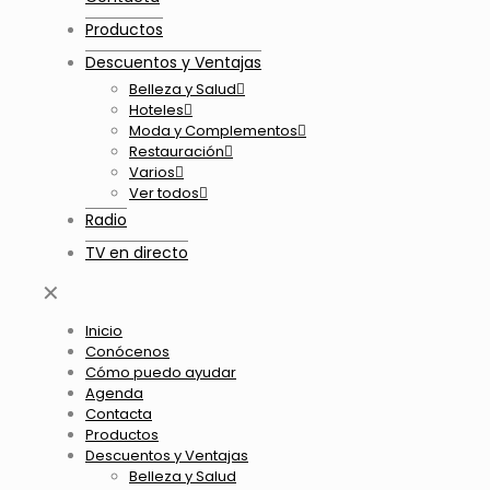
Productos
Descuentos y Ventajas
Belleza y Salud
Hoteles
Moda y Complementos
Restauración
Varios
Ver todos
Radio
TV en directo
✕
Inicio
Conócenos
Cómo puedo ayudar
Agenda
Contacta
Productos
Descuentos y Ventajas
Belleza y Salud