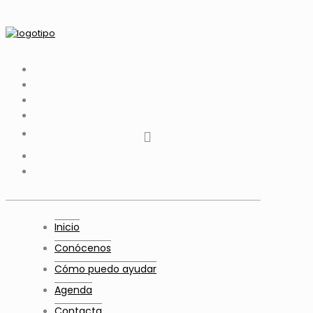
tiktok
facebook
instagram
Twitter
Youtube
Telegram
whatsapp
Inicio
Conócenos
Cómo puedo ayudar
Agenda
Contacta