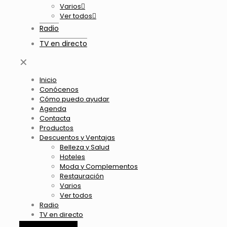
Varios
Ver todos
Radio
TV en directo
✕
Inicio
Conócenos
Cómo puedo ayudar
Agenda
Contacta
Productos
Descuentos y Ventajas
Belleza y Salud
Hoteles
Moda y Complementos
Restauración
Varios
Ver todos
Radio
TV en directo