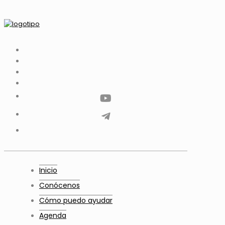
tiktok
facebook
instagram
Twitter
Youtube
Telegram
whatsapp
Inicio
Conócenos
Cómo puedo ayudar
Agenda