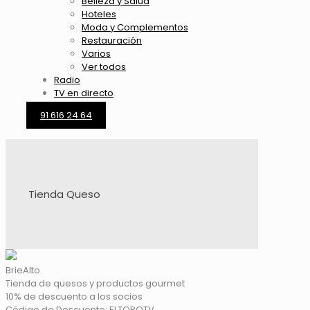
Belleza y Salud
Hoteles
Moda y Complementos
Restauración
Varios
Ver todos
Radio
TV en directo
91 616 24 64
Tienda Queso
BrieAlto
Tienda de quesos y productos gourmet
10% de descuento a los socios
Código de Descuento:
ELTOROTV