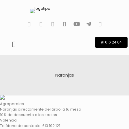
tiktok
facebook
instagram
Twitter
Youtube
Telegram
whatsapp
91 616 24 64
Naranjas
Agroperales
Naranjas directamente del árbol a tu mesa
10% de descuento a los socios
Valencia
Teléfono de contacto:
613 192 121