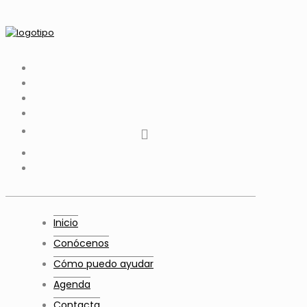
tiktok
facebook
instagram
Twitter
Youtube
Telegram
whatsapp
Inicio
Conócenos
Cómo puedo ayudar
Agenda
Contacta