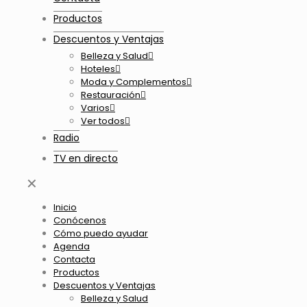
Productos
Descuentos y Ventajas
Belleza y Salud
Hoteles
Moda y Complementos
Restauración
Varios
Ver todos
Radio
TV en directo
✕
Inicio
Conócenos
Cómo puedo ayudar
Agenda
Contacta
Productos
Descuentos y Ventajas
Belleza y Salud