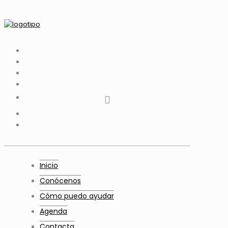
tiktok
facebook
instagram
Twitter
Youtube
Telegram
whatsapp
Inicio
Conócenos
Cómo puedo ayudar
Agenda
Contacta