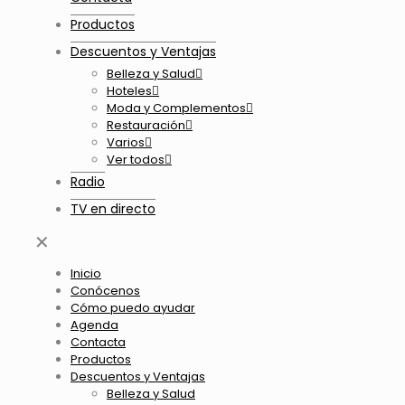
Productos
Descuentos y Ventajas
Belleza y Salud
Hoteles
Moda y Complementos
Restauración
Varios
Ver todos
Radio
TV en directo
✕
Inicio
Conócenos
Cómo puedo ayudar
Agenda
Contacta
Productos
Descuentos y Ventajas
Belleza y Salud